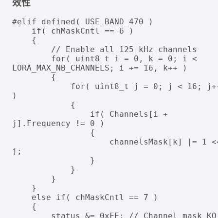
效性
#elif defined( USE_BAND_470 )

    if( chMaskCntl == 6 )

    {

        // Enable all 125 kHz channels

        for( uint8_t i = 0, k = 0; i < 
LORA_MAX_NB_CHANNELS; i += 16, k++ )

        {

            for( uint8_t j = 0; j < 16; j++ 
)

            {

                if( Channels[i + 
j].Frequency != 0 )

                {

                    channelsMask[k] |= 1 << 
j;

                }

            }

        }

    }

    else if( chMaskCntl == 7 )

    {

        status &= 0xFE; // Channel mask KO
