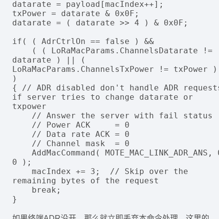
datarate = payload[macIndex++];

txPower = datarate & 0x0F;

datarate = ( datarate >> 4 ) & 0x0F;

if( ( AdrCtrlOn == false ) &&

    ( ( LoRaMacParams.ChannelsDatarate != 
datarate ) || ( 
LoRaMacParams.ChannelsTxPower != txPower ) 
)

{ // ADR disabled don't handle ADR requests
if server tries to change datarate or 
txpower

    // Answer the server with fail status

    // Power ACK     = 0

    // Data rate ACK = 0

    // Channel mask  = 0

    AddMacCommand( MOTE_MAC_LINK_ADR_ANS, 0, 
0 );

    macIndex += 3;  // Skip over the 
remaining bytes of the request

    break;

如果终端ADR没开，那么就立即丢弃本命令处理。这里的