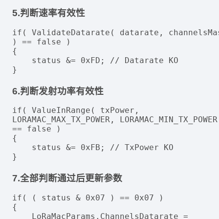
5.判断速率有效性
if( ValidateDatarate( datarate, channelsMas
) == false )

{

    status &= 0xFD; // Datarate KO

6.判断发射功率有效性
if( ValueInRange( txPower, 
LORAMAC_MAX_TX_POWER, LORAMAC_MIN_TX_POWER 
== false )

{

    status &= 0xFB; // TxPower KO

7.全部判断通过后更新参数
if( ( status & 0x07 ) == 0x07 )

{

    LoRaMacParams.ChannelsDatarate = 