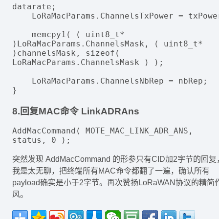
datarate;

    LoRaMacParams.ChannelsTxPower = txPower;

    memcpy1( ( uint8_t* 
)LoRaMacParams.ChannelsMask, ( uint8_t* 
)channelsMask, sizeof( 
LoRaMacParams.ChannelsMask ) );

    LoRaMacParams.ChannelsNbRep = nbRep;

8.回复MAC命令 LinkADRAns
AddMacCommand( MOTE_MAC_LINK_ADR_ANS, 
突然发现 AddMacCommand 的形参只有CID加2字节的回复
我是太无聊，把终端所有MAC命令都翻了一遍，确认所有
payload确实是小于2字节。再次赞扬LoRaWAN协议的精简
风。