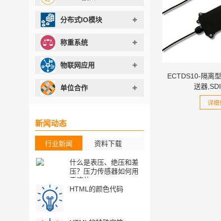
分布式IO模块
称重系统
物联网应用
ECTDS10-隔
送器,SD
单位合作
详细
新闻动态
行业新闻
资料下载
什么是表压、绝压和差
[资料下载] Di
压？压力传感器如何用
式液位传感器
于液位...
册,RS48...
HTML的颜色代码
[资料下载]
MT05RA,MT
水分,电导率,温