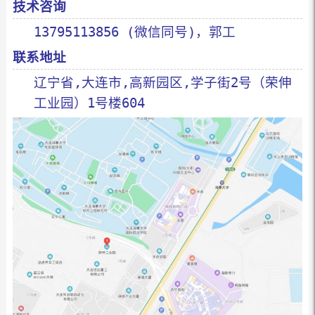
技术咨询
13795113856 (微信同号)，郭工
联系
地址
辽宁省,大连市,高新园区,学子街2号（荣伸
工业园）1号楼604