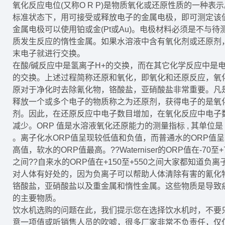
氧化反应电位(又称O R P)是物质氧化或还原性质的一种表示
标准状态下，用可接受或释放电子的金属电极，即可测定该
金属电极可以使用铂或金(Pt或Au)。电极材料必须是不与待
质发生反应的惰性金属。如果水溶液中含有氧化剂或还原剂
末电子就进行交换。
在酸/碱反应中是氢离子H+的交换，而在其它化学反应中是
的交换。上述过程简称还原和氧化，即氧化和还原反应，氧
原对于净化时去除氰化物，铬酸盐，亚硝酸盐非常重要。凡
释放一个或多个电子的物质称之为还原剂，获得电子的是氧
剂。因此，在还原反应中电子数目增加，在氧化反应中电子
减少。ORP 值是水溶液氧化还原能力的测量指标 , 其单位是 
。离子化水ORP值呈现较低值和负值，而普通水的ORP值呈
高值，软水的ORP值最高。??Waterniser的ORP值在-70至+
之间??自来水的ORP值在+150至+550之间大家都知道负离
对人体有好处的，因为负离子可以帮助人体清除有害的氰化
铬酸盐，亚硝酸盐以及重金属和惰性金属。这些物质是导致
的主要物质。
饮水机选购的问题在此，我们提示您在选择饮水机时，不要
意一项值或听销售人员的吹嘘，很多厂家非常不负责任，仅