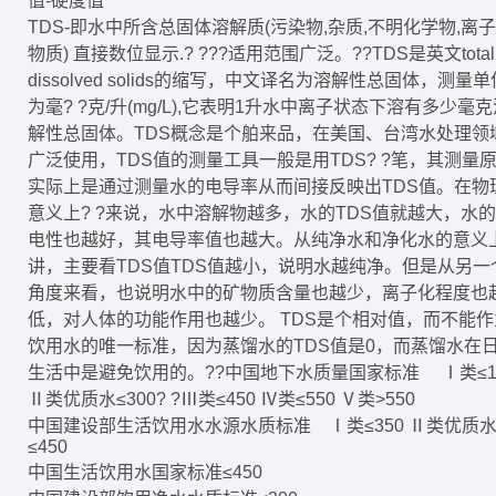
值-硬度值
TDS-即水中所含总固体溶解质(污染物,杂质,不明化学物,离子
物质) 直接数位显示.? ???适用范围广泛。??TDS是英文total
dissolved solids的缩写，中文译名为溶解性总固体，测量单
为毫? ?克/升(mg/L),它表明1升水中离子状态下溶有多少毫
解性总固体。TDS概念是个舶来品，在美国、台湾水处理领
广泛使用，TDS值的测量工具一般是用TDS? ?笔，其测量
实际上是通过测量水的电导率从而间接反映出TDS值。在物
意义上? ?来说，水中溶解物越多，水的TDS值就越大，水
电性也越好，其电导率值也越大。从纯净水和净化水的意义
讲，主要看TDS值TDS值越小，说明水越纯净。但是从另一
角度来看，也说明水中的矿物质含量也越少，离子化程度也
低，对人体的功能作用也越少。 TDS是个相对值，而不能作
饮用水的唯一标准，因为蒸馏水的TDS值是0，而蒸馏水在
生活中是避免饮用的。??中国地下水质量国家标准 Ⅰ类≤1
Ⅱ类优质水≤300? ?Ⅲ类≤450 Ⅳ类≤550 Ⅴ类>550
中国建设部生活饮用水水源水质标准 Ⅰ类≤350 Ⅱ类优质
≤450
中国生活饮用水国家标准≤450