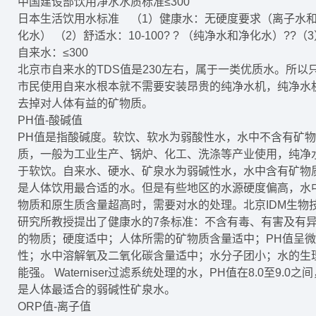
中国建设部饮用净水水质标准≤300
日本生活饮用水标准 （1）健康水：无硬度要求（离子水
化水） （2）舒适水：10-100? ? （纯净水和净化水）??（
自来水：≤300
北京市自来水的TDS值是230左右，属于一类优质水。所以
市民使用自来水根本就不需要安装昂贵的纯净水机，纯净水
去掉对人体有益的矿物质。
PH值-酸碱值
PH值是指酸碱度。软饮、软水为弱酸性水，水中不含有矿物
质，一般为工业生产、锅炉、化工、洗涤等产业使用，纯净
于软饮。自来水、硬水、矿泉水为弱碱性水，水中含有矿物
是人体饮用最合适的水。但是有些地区的水源硬度偏高，水
物质和原生质含量超高时，需要对水的处理。北京IDM生物
研究所教授提出了健康水的7条标准：不含有毒、有害及有
的物质；硬度适中；人体所需的矿物质含量适中；PH值呈
性；水中溶解氧及二氧化碳含量适中；水分子团小；水的生
能强。 Waterniser过滤系统处理的水，PH值在8.0至9.0之
是人体最适合的弱碱性矿泉水。
ORP值-离子值