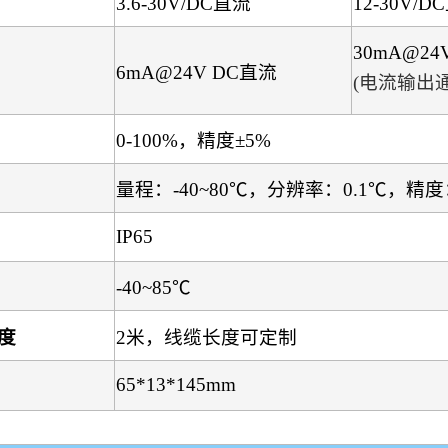
3.6-30V/DC直流
12-30V/D
30mA@24
05RB 土壤
6mA@24V DC直流
(电流输出通
度传...
iGas-
害气体浓度传
0-100%，精度±5%
giTS 数字
量程：-40~80℃，分辨率：0.1℃，精度：
, SDI-12
IP65
-40~85℃
度
2米，线缆长度可定制
65*13*145mm