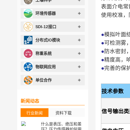
表面介电常
环境传感器
使用校准，
SDI-12接口
●
模拟叶面
分布式IO模块
●
可检测雾
●
防水密封
称重系统
●
精度高，
物联网应用
●
完善的保
单位合作
技术参数
新闻动态
信号输出类
行业新闻
资料下载
什么是表压、绝压和差
[资料下载] Di
压？压力传感器如何用
式液位传感器