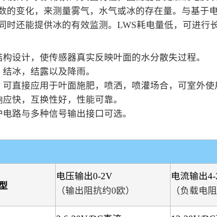
数的变化，来测量雾气，水气或冰的存在量。与基于
同时还能提供冰的有效监测。LWS耗电量低，可进行
结构设计，使传感器真实反映叶面的水分散失过程。
，结冰，结露以及降雨。
，可直接应用于叶面施肥，喷洒，喷灌场合，可室外使
响应快，互换性好，性能可靠。
护电路与多种信号输出接口可选。
电压输出0-2V
电流输出4-
型
（输出阻抗约0欧）
（负载电阻<
giLL 数字
用户手