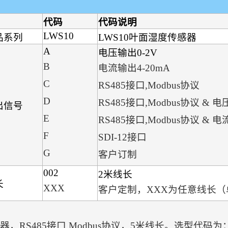
代码
代码说明
LWS10
品系列
LWS10叶面湿度传感器
A
电压输出0-2V
B
电流输出4-20mA
C
RS485接口,Modbus协议
D
RS485接口,Modbus协议 & 电
出信号
E
RS485接口,Modbus协议 & 电
F
SDI-12接口
G
客户订制
002
2米线长
长
XXX
客户定制，XXX为任意线长（
器，RS485接口,Modbus协议，5米线长。选型代码为：LWS