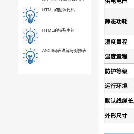
供电电压
于液位...
册,RS48...
HTML的颜色代码
[资料下载]
MT05RA,MT
静态功耗
水分,电导率,温
HTML的特殊字符
[资料下载] Dig
TOXIC 有
湿度量程
感器, RS...
ASCII码表详解与对照表
[资料下载] Di
温度量程
温度链, RS485
接口
防护等级
运行环境
默认线缆长
外形尺寸