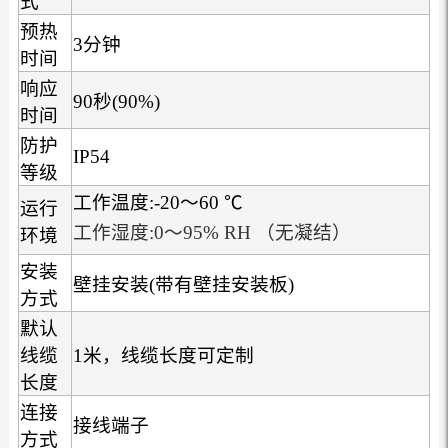
式
预热
3分钟
时间
响应
90秒(90%)
时间
防护
IP54
等级
工作温度:-20～60 ℃
运行
工作湿度:0～95% RH （无凝结）
环境
安装
壁挂安装(带有壁挂安装板)
方式
默认
线缆
1米，线缆长度可定制
长度
连接
接线端子
方式