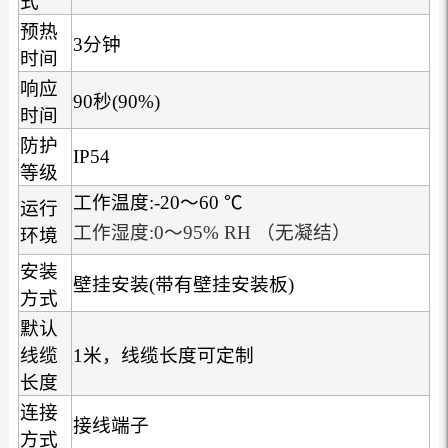
式
预热
3分钟
时间
响应
90秒(90%)
时间
防护
IP54
等级
工作温度:-20～60 ℃
运行
工作湿度:0～95% RH （无凝结）
环境
安装
壁挂安装(带有壁挂安装板)
方式
默认
线缆
1米，线缆长度可定制
长度
连接
接线端子
方式