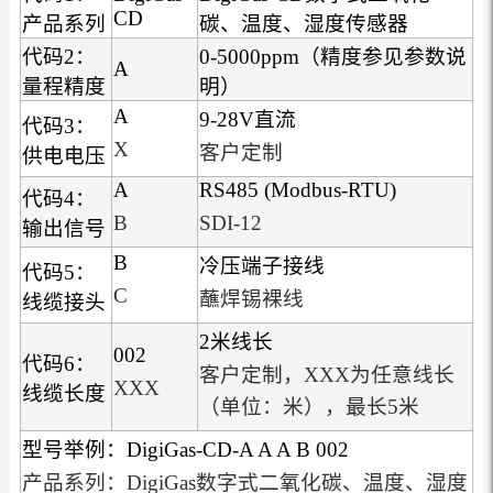
CD
产品系列
碳、温度、湿度传感器
代码2：
0-5000ppm（精度参见参数说
A
量程精度
明）
A
9-28V直流
代码3：
X
客户定制
供电电压
A
RS485 (Modbus-RTU)
代码4：
B
SDI-12
输出信号
B
冷压端子接线
代码5：
C
蘸焊锡裸线
线缆接头
2米线长
002
代码6：
客户定制，XXX为任意线长
XXX
线缆长度
（单位：米），最长5米
型号举例：DigiGas-CD-A A A B 002
产品系列：DigiGas数字式二氧化碳、温度、湿度