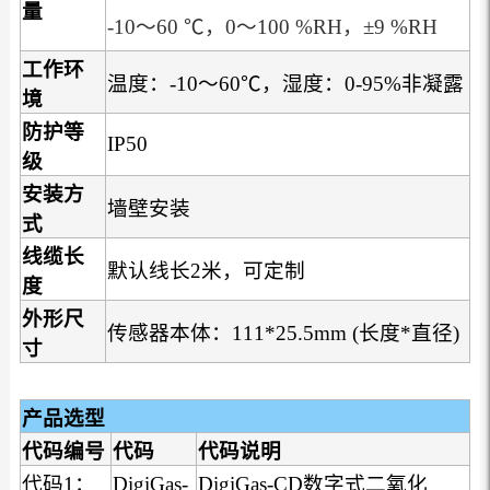
量
-10～60 ℃，0～100 %RH，±9 %RH
工作环
温度：-10～60℃，湿度：0-95%非凝露
境
防护等
IP50
级
安装方
墙壁安装
式
线缆长
默认线长2米，可定制
度
外形尺
传感器本体：111*25.5mm (长度*直径)
寸
产品选型
代码编号
代码
代码说明
代码1：
DigiGas-
DigiGas-CD数字式二氧化