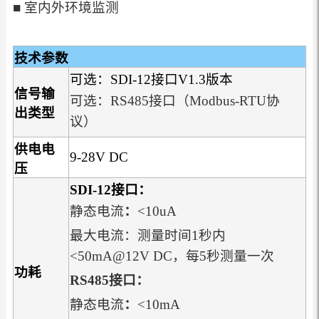
■ 室内外环境监测
技术参数
可选：SDI-12接口V1.3版本
信号输
可选：RS485接口（Modbus-RTU协
出类型
议）
供电电
9-28V DC
压
SDI-12
接口：
静态电流
：
<10uA
最大电流：测量时间1秒内
<50mA@12V DC，每5秒测量一次
功耗
RS485
接口：
静态电流
：
<10mA