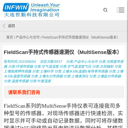
返回
首页
/
产品中心与合作
/
FieldScan手持式传感器速测仪（MultiSense版本）
FieldScan手持式传感器速测仪（MultiSense版本）
发布时间:2023/06/04
浏览次数:8657
分类:
产品中心与合作
分类:
光照度传感
器
分类:
环境传感器
分类:
空气温湿度
分类:
空气温湿度气压
分类:
太阳辐射
分类:
土壤氮磷钾传感器
分类:
土壤科学
分类:
土壤水分&温度&电导率传感器
分类:
土壤
水分&温度传感器
分类:
土壤水分传感器
分类:
土壤速测仪
分类:
土壤盐分传感器
分类:
温度传感器
分类:
叶面湿度
请联系我们咨询
FieldScan系列的MultiSense手持仪表可连接我司多
种型号的传感器，对现场传感器进行快速检测，实
时显示并可手动或自动记录数据，同时可将存储数