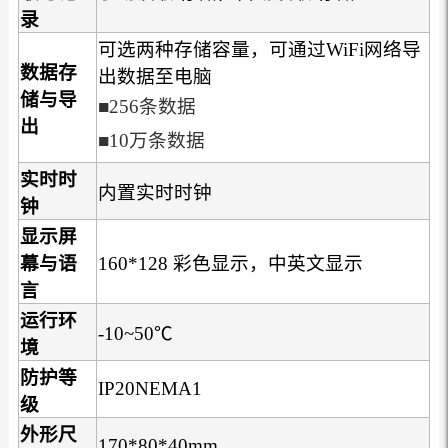
录
可选两种存储容量，可通过WiFi网络导
数据存
出数据至电脑
储与导
■
256条数据
出
■
10万条数据
实时时
内置实时时钟
钟
显示屏
幕与语
160*128 彩色显示，中英文显示
言
运行环
-10~50℃
境
防护等
IP20NEMA1
级
外形尺
170*80*40mm