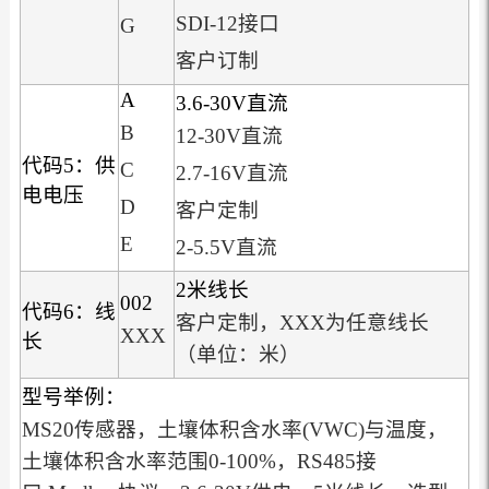
SDI-12接口
G
客户订制
A
3.6-30V直流
B
12-30V直流
代码5：供
C
2.7-16V直流
电电压
D
客户定制
E
2-5.5V直流
2米线长
002
代码6：线
客户定制，XXX为任意线长
XXX
长
（单位：米）
型号举例：
MS20传感器，土壤体积含水率(VWC)与温度，
土壤体积含水率范围0-100%，RS485接