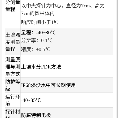
分测量
以中央探针为中心，直径为7cm、高为
量程
7cm的圆柱体内
响应时间小于1秒
量程：-40~80℃
土壤温
分辨率：0.1℃
度测量
量程
精度：±0.5℃
测量原
理与测
土壤水分FDR方法
量方式
防护等
IP68浸没水中可长期使用
级
运行环
-40~85℃
境
探针材
防腐特制电极