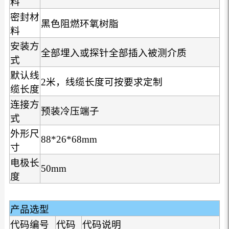
料
密封材
黑色阻燃环氧树脂
料
安装方
全部埋入或探针全部插入被测介质
式
默认线
2米，线缆长度可按要求定制
缆长度
连接方
预装冷压端子
式
外形尺
88*26*68mm
寸
电极长
50mm
度
产品选型
代码编号
代码
代码说明