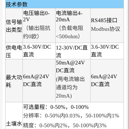
技术参数
电压输出0-
电流输出4-
2V
20mA
RS485接口
信号输
（输出阻抗
（负载电阻
Modbus协议
出类型
约0欧）
<500ohm）
3.6-30V/DC
3.6-30V/DC
供电电
12-30V/DC直
直流
直流
压
流
50mA@24V
DC直流
6mA@24V
6mA@24V
最大功
(两电流输出
DC直流
DC直流
耗
通道均为
20mA)
可选量程：0-50%，0-100%
分辨率：0-50%内0.03%，50-100%内1%
土壤水
精度：0-50%内2%，50-100%内3%