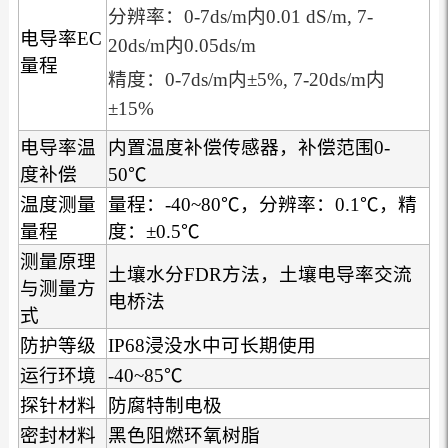
分辨率：0-7ds/m内0.01 dS/m, 7-
电导率EC
20ds/m内0.05ds/m
量程
精度：0-7ds/m内±5%, 7-20ds/m内
±15%
电导率温
内置温度补偿传感器，补偿范围0-
度补偿
50℃
温度测量
量程：-40~80℃，分辨率：0.1℃，精
量程
度：±0.5℃
测量原理
土壤水分FDR方法，土壤电导率交流
与测量方
电桥法
式
防护等级
IP68浸没水中可长期使用
运行环境
-40~85℃
探针材料
防腐特制电极
密封材料
黑色阻燃环氧树脂