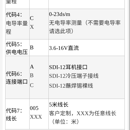
量程
0-23ds/m
代码4：
C
无电导率测量（不需要电导率
电导率量
X
请选此项）
程
代码5：
B
3.6-16V直流
供电电压
A
SDI-12耳机接口
代码6：
B
SDI-12冷压端子接线
连接端口
C
SDI-12蘸焊锡裸线
5米线长
005
代码7：
客户定制，XXX为任意线长
XXX
线长
（单位：米）