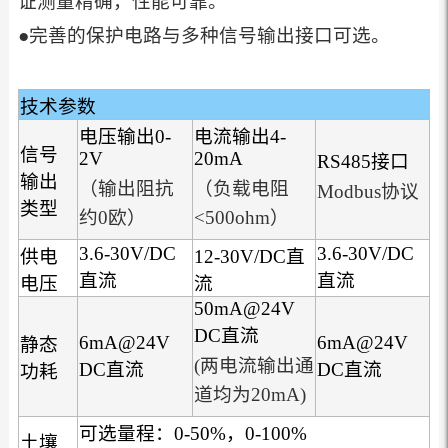
证测量精确，性能可靠。
●完善的保护电路与多种信号输出接口可选。
技术参数
电压输出0-
电流输出4-
信号
2V
20mA
RS485接口
输出
（输出阻抗
（负载电阻
Modbus协议
类型
约0欧）
<500ohm）
3.6-30V/DC
3.6-30V/DC
供电
12-30V/DC直
直流
直流
电压
流
50mA@24V
DC直流
6mA@24V
6mA@24V
静态
(两电流输出通
DC直流
DC直流
功耗
道均为20mA)
可选量程：0-50%，0-100%
土壤