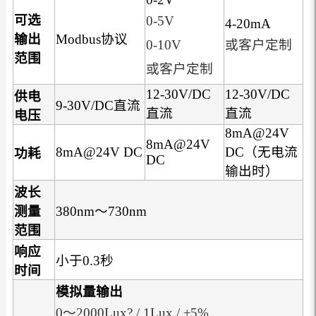
可选
0-5V
4-20mA
输出
Modbus协议
0-10V
或客户定制
范围
或客户定制
12-30V/DC
12-30V/DC
供电
9-30V/DC直流
直流
直流
电压
8mA@24V
8mA@24V
8mA@24V DC
DC（无电流
功耗
DC
输出时）
波长
测量
380nm～730nm
范围
响应
小于0.3秒
时间
模拟量输出
0～2000Lux? / 1Lux / ±5%