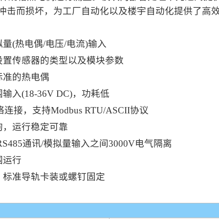
冲击而损坏，为工厂自动化以及楼宇自动化提供了高
量(热电偶/电压/电流)输入
设置传感器的类型以及模块参数
标准的热电偶
入(18-36V DC)，功耗低
络连接，支持Modbus RTU/ASCII协议
狗，运行稳定可靠
RS485通讯/模拟量输入之间3000V电气隔离
围运行
，标准导轨卡装或螺钉固定
giLL 数字
用户手