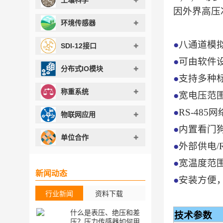
因外界高压
环境传感器
●
八通道模拟
SDI-12接口
●
可由软件
分布式IO模块
●
支持多种
称重系统
●
宽电压范围输
●
RS-485网
物联网应用
●
内置看门
单位合作
●
外部供电/
●
宽温度范
新闻动态
●
安装方便
行业新闻
资料下载
什么是表压、绝压和差
[资料下载] Di
技术参数
压？压力传感器如何用
式液位传感器