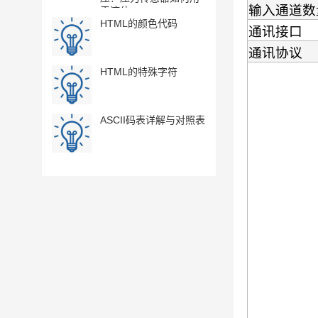
输入通道数
于液位...
册,RS48...
HTML的颜色代码
通讯接口
[资料下载]
MT05RA,MT
通讯协议
水分,电导率,温
HTML的特殊字符
[资料下载] Dig
TOXIC 有
感器, RS...
ASCII码表详解与对照表
[资料下载] Di
温度链, RS485
接口