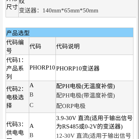
纹
尺寸
变送器：140mm*65mm*50mm
产品选型
代码编
代码
代码说明
号
代码1：
PHORP10
产品系
PHORP10变送器
列
A
配PH电极(无温度补偿)
代码2：
B
配PH电极(带温度补偿)
电极选
C
择
配ORP电极
3.9-30V 直流(适用于输出信号
代码3：
A
为RS485或0-2V的变送器)
供电电
B
12-30V 直流(适用于输出信号