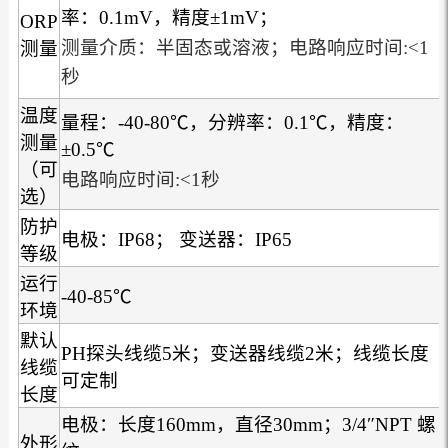
率：0.1mV，精度±1mV；
ORP
测量介质：半固态或溶液；电路响应时间:<1
测量
秒
温度
量程：-40-80℃，分辨率：0.1℃，精度：
测量
±0.5℃
（可
电路响应时间:<1秒
选）
防护
电极：IP68； 变送器：IP65
等级
运行
-40-85℃
环境
默认
PH探头线缆5米；变送器线缆2米；线缆长度
线缆
可定制
长度
电极：长度160mm，直径30mm；3/4″NPT 螺
外形