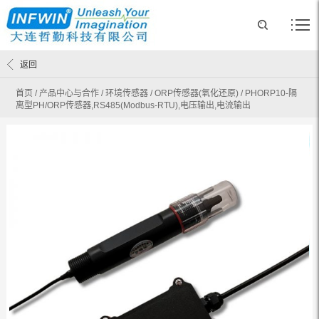
返回
首页
/
产品中心与合作
/
环境传感器
/
ORP传感器(氧化还原)
/
PHORP10-隔
离型PH/ORP传感器,RS485(Modbus-RTU),电压输出,电流输出