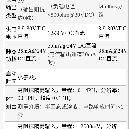
2V
（负载电阻
Modbus协
输出
（输出阻抗
<500ohm@30VDC）
议
类型
约0欧）
3.9-30V/DC
3.9-30V/DC
供电
12-30V/DC直流
直流
直流
电压
55mA@24V DC直流
35mA@24V
35mA@24V
静态
(电流输出通道20mA
DC直流
DC直流
功耗
时)
启动
小于2秒
时间
高阻抗隔离输入，量程：0-14PH，分辨率：
0.01PH，精度±0.1PH；
PH
测量介质：半固态或溶液；电路响应时间:<1
测量
秒
高阻抗隔离输入，量程：±2000mV，分辨