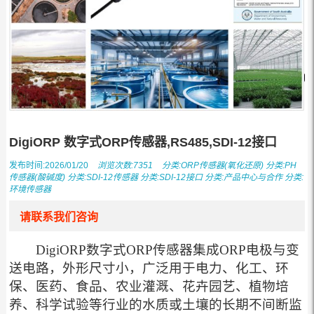
DigiORP 数字式ORP传感器,RS485,SDI-12接口
发布时间:2026/01/20
浏览次数:7351
分类:
ORP传感器(氧化还原)
分类:
PH
传感器(酸碱度)
分类:
SDI-12传感器
分类:
SDI-12接口
分类:
产品中心与合作
分类:
环境传感器
请联系我们咨询
DigiORP数字式ORP传感器集成ORP电极与变
送电路，外形尺寸小，广泛用于电力、化工、环
保、医药、食品、农业灌溉、花卉园艺、植物培
养、科学试验等行业的水质或土壤的长期不间断监