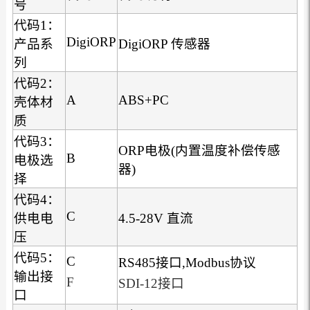
号
代码1：
DigiORP
产品系
DigiORP 传感器
列
代码2：
A
ABS+PC
壳体材
质
代码3：
ORP电极(内置温度补偿传感
B
电极选
器)
择
代码4：
C
供电电
4.5-28V 直流
压
代码5：
C
RS485接口,Modbus协议
输出接
F
SDI-12接口
口