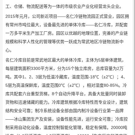
工、仓储、物流配送等为一体的市级农业产业化经营龙头企业。
2015年元月，公司新近项目——名仁冷链物流园正式营业，园区拥
有常州市吨位最大，设备最先进的单体冷库——名仁冷库，并配套
一万多平米生产加工厂房。园区以优越的地理位置，完善的产业链
规模和科学人性化的管理等优势一跃成为常武地区冷链物流新中
心。
名仁冷库目前是常武地区最大的单体冷库，主体为5层单体建筑，
每层建筑面积3300平方米，分为15个独立库房，总库容量为2万
吨。其中1、2、3层为低温冷藏库，温度范围-18℃（±2℃）；4、
5层为高温保鲜库，温度范围0℃（±2℃），相对湿度80-85%。冷
库共配套六台重型货梯，8个自动升降平台，具备大批量同时装卸
货物和迅速储藏的能力。冷库建筑根据冷库特性而专业设计，建筑
结构安全可靠；制冷系统设备全部由国内制冷设备行业第一品牌
——冰山集团生产及安装，设备性能先进，运行安全可靠；冷库控
制采用自动化设备，温度控制智能化管理，稳定有保障。20000吨