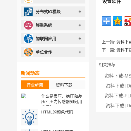
设置软件
分布式IO模块
称重系统
物联网应用
上一篇:
资料下载
下一篇:
资料下载
单位合作
相关推荐
新闻动态
资料下载-M
行业新闻
资料下载
[资料下载] Di
资料下载-F
什么是表压、绝压和差
[资料下载] Di
压？压力传感器如何用
式液位传感器
[资料下载] D
于液位...
册,RS48...
HTML的颜色代码
[资料下载]
MT05RA,MT
水分,电导率,温