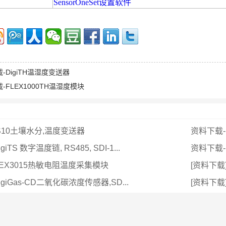
SensorOneSet设置软件
-DigiTH温湿度变送器
-FLEX1000TH温湿度模块
S10土壤水分,温度变送器
资料下载-
giTS 数字温度链, RS485, SDI-1...
资料下载-
LEX3015热敏电阻温度采集模块
[资料下载] 
giLL 数字
用户手
igiGas-CD二氧化碳浓度传感器,SD...
[资料下载]
05RB 土壤
度传...